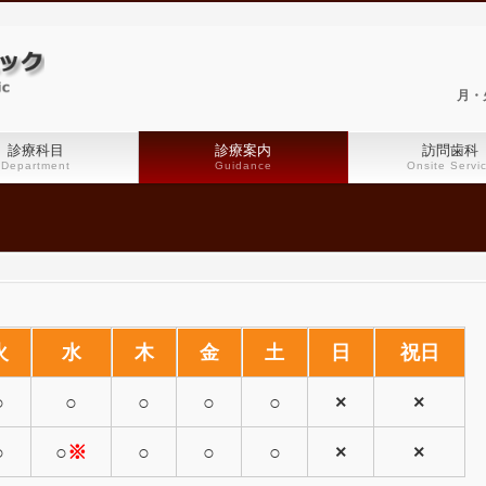
月・火
診療科目
診療案内
訪問歯科
Department
Guidance
Onsite Servi
火
水
木
金
土
日
祝日
○
○
○
○
○
×
×
○
○
※
○
○
○
×
×